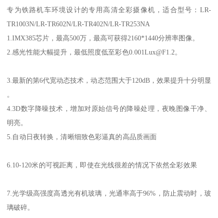
专为铁路机车环境设计的专用高清全彩摄像机，适合型号：LR-
TR1003N/LR-TR602N/LR-TR402N/LR-TR253NA
1.IMX385芯片，最高500万，最高可获得2160*1440分辨率图像。
2.感光性能大幅提升，最低照度低至彩色0.001Lux@F1.2。
3.最新的第6代宽动态技术，动态范围大于120dB，效果提升十分明显
。
4.3D数字降噪技术，增加对原始信号的降噪处理，夜晚图像干净、
明亮。
5.自动日夜转换，清晰细致色彩逼真的高品质画面
6.10-120米的可视距离，即使在光线很差的情况下依然全彩效果
7.光学级高强度高透光有机玻璃，光通率高于96%，防止震动时，玻
璃破碎。