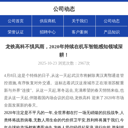
公司动态
公司首页
供应商机
关于我们
公司动态
荣誉认证
招聘中心
客户案例
产品知识
龙铁高科不惧风雨，2020年持续在机车智能感知领域深
耕！
2025-10-23
浏览次数：
2967
次
4月8日,这是个特殊的日子,从这一天起武汉市将解除离汉离鄂通道管
控措施,有序恢复对外交通。这标志着武汉这座城市正在渐渐苏醒重
新与外界“连接”。从这一天起,寒冬远去,充满希望的春天悄悄来临,也
是从这一天起,伴随着国内场会议的启动,龙铁高科 迎来了2020年市场
全面发展新的春天。
2020年注定是不平凡的一年,全世界都在打一场无硝烟的抗役战争,人
类终将战胜病毒,无数人用生命的代价捍卫平安,胜利终将属于我们,今
年全球的市场都将遭受冲击,龙铁人坚信经得起风浪,逆行向前,胜利就