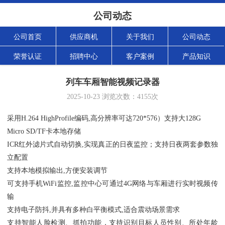
公司动态
公司首页
供应商机
关于我们
公司动态
荣誉认证
招聘中心
客户案例
产品知识
列车车厢智能视频记录器
2025-10-23
浏览次数：
4155
次
采用
H.264 HighProfile
编码
,
高分辨率可达
720*576
）
支持大
128G
Micro SD/TF
卡本地存储
ICR
红外滤片式自动切换
,
实现真正的日夜监控；支持日夜两套参数独
立配置
支持本地模拟输出
,
方便安装调节
可支持手机
WiFi
监控
,
监控中心可通过
4G
网络与车厢进行实时视频传
输
支持电子防抖
,
并具有多种白平衡模式
,
适合震动场景需求
支持智能人脸检测、抓拍功能，支持识别目标人员性别、所处年龄