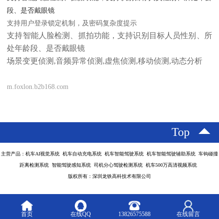
段、是否戴眼镜
支持用户登录锁定机制，及密码复杂度提示
支持智能人脸检测、抓拍功能，支持识别目标人员性别、所
处年龄段、是否戴眼镜
场景变更侦测
,
音频异常侦测
,
虚焦侦测
,
移动侦测
,
动态分析
m.foxlon.b2b168.com
Top
主营产品：机车AI视觉系统 机车自动充电系统 机车智能驾驶系统 机车智能驾驶辅助系统 车钩碰撞
距离检测系统 智能驾驶感知系统 司机分心驾驶检测系统 机车500万高清视频系统
版权所有：深圳龙铁高科技术有限公司
首页
在线QQ
13826575588
在线留言